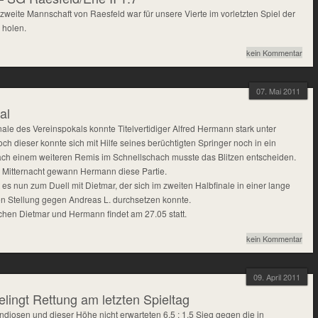
weite Mannschaft von Raesfeld war für unsere Vierte im vorletzten Spiel der
 holen.
kein Kommentar
07. Mai 2011
al
nale des Vereinspokals konnte Titelvertidiger Alfred Hermann stark unter
ch dieser konnte sich mit Hilfe seines berüchtigten Springer noch in ein
ach einem weiteren Remis im Schnellschach musste das Blitzen entscheiden.
 Mitternacht gewann Hermann diese Partie.
es nun zum Duell mit Dietmar, der sich im zweiten Halbfinale in einer lange
en Stellung gegen Andreas L. durchsetzen konnte.
chen Dietmar und Hermann findet am 27.05 statt.
kein Kommentar
09. April 2011
elingt Rettung am letzten Spieltag
diosen und dieser Höhe nicht erwarteten 6,5 : 1,5 Sieg gegen die in