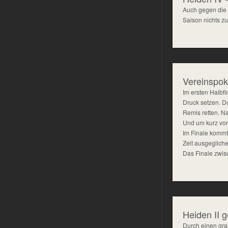
Auch gegen die z
Saison nichts zu
Vereinspok
Im ersten Halbfi
Druck setzen. Do
Remis retten. N
Und um kurz vor
Im Finale kommt 
Zeit ausgeglich
Das Finale zwis
Heiden II g
Durch einen gran