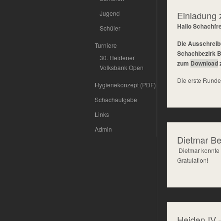
Jugend
Einladung
Hallo Schachfr
Schüler
Die Ausschreib
Turniere
Schachbezirk Bo
30. Heidener
zum
Download
Volksbank Open
Die erste Runde 
Hygienekonzept (PDF)
Schachaufgabe
Links
Admin
Dietmar Be
Dietmar konnte
Gratulation!
Heiden IV –