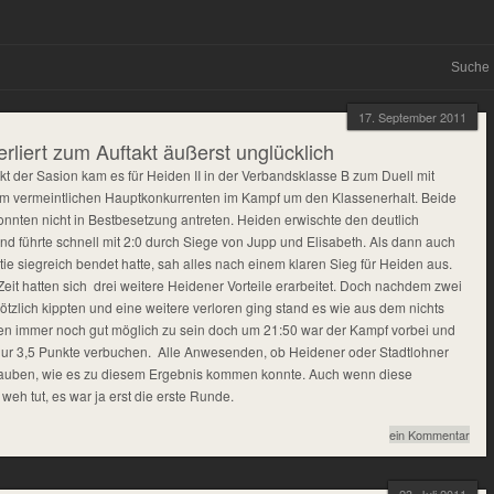
17. September 2011
erliert zum Auftakt äußerst unglücklich
kt der Sasion kam es für Heiden II in der Verbandsklasse B zum Duell mit
nem vermeintlichen Hauptkonkurrenten im Kampf um den Klassenerhalt. Beide
nnten nicht in Bestbesetzung antreten. Heiden erwischte den deutlich
nd führte schnell mit 2:0 durch Siege von Jupp und Elisabeth. Als dann auch
tie siegreich bendet hatte, sah alles nach einem klaren Sieg für Heiden aus.
eit hatten sich drei weitere Heidener Vorteile erarbeitet. Doch nachdem zwei
lötzlich kippten und eine weitere verloren ging stand es wie aus dem nichts
hien immer noch gut möglich zu sein doch um 21:50 war der Kampf vorbei und
ur 3,5 Punkte verbuchen. Alle Anwesenden, ob Heidener oder Stadtlohner
lauben, wie es zu diesem Ergebnis kommen konnte. Auch wenn diese
weh tut, es war ja erst die erste Runde.
ein Kommentar