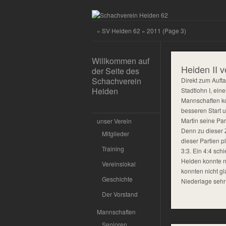
»
SV Heiden 62
» 2011 (Page 3)
Willkommen auf
Heiden II v
der Seite des
Schachverein
Direkt zum Aufta
Heiden
Stadtlohn I, ei
Mannschaften ko
besseren Start u
Martin seine Par
unser Verein
Denn zu dieser Z
Mitglieder
dieser Partien p
Training
3:3. Ein 4:4 sc
Heiden konnte n
Vereinslokal
konnten nicht g
Geschichte
Niederlage sehr 
Der Vorstand
Mannschaften
Senioren