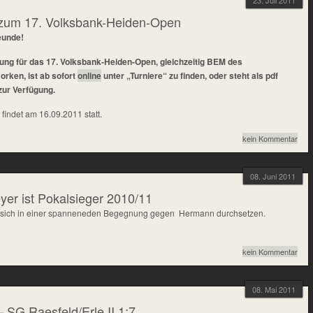
23. Juli 2011
 zum 17. Volksbank-Heiden-Open
eunde!
ung für das 17. Volksbank-Heiden-Open, gleichzeitig BEM des
rken, ist ab sofort
online
unter „Turniere“ zu finden, oder steht als pdf
zur Verfügung.
findet am 16.09.2011 statt.
kein Kommentar
08. Juni 2011
yer ist Pokalsieger 2010/11
 sich in einer spanneneden Begegnung gegen Hermann durchsetzen.
kein Kommentar
08. Mai 2011
 SG Raesfeld/Erle II 1:7