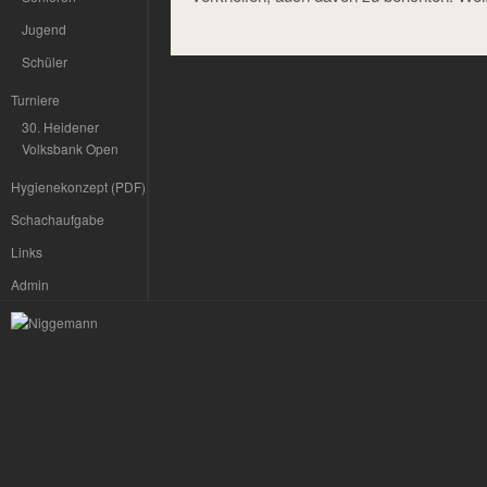
Jugend
Schüler
Turniere
30. Heidener
Volksbank Open
Hygienekonzept (PDF)
Schachaufgabe
Links
Admin