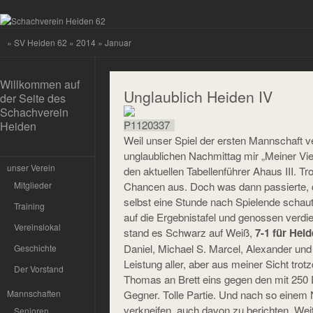
»
SV Heiden 62
»
2014
» Januar
Willkommen auf
Unglaublich Heiden IV
der Seite des
Schachverein
Heiden
Weil unser Spiel der ersten Mannschaft ve
unglaublichen Nachmittag mir „Meiner Vier
unser Verein
den aktuellen Tabellenführer Ahaus III. Tr
Chancen aus. Doch was dann passierte, d
Mitglieder
selbst eine Stunde nach Spielende schaut
Training
auf die Ergebnistafel und genossen verdi
Vereinslokal
stand es Schwarz auf Weiß,
7-1 für Heid
Daniel, Michael S. Marcel, Alexander un
Geschichte
Leistung aller, aber aus meiner Sicht tr
Der Vorstand
Thomas an Brett eins gegen den mit 250 
Gegner. Tolle Partie. Und nach so einem 
Mannschaften
verkneifen, auch davon zu berichten. Wei
Senioren