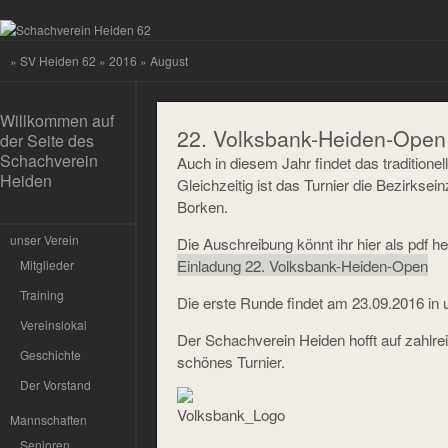
»
SV Heiden 62
»
2016
» August
Willkommen auf
22. Volksbank-Heiden-Open
der Seite des
Schachverein
Auch in diesem Jahr findet das traditione
Heiden
Gleichzeitig ist das Turnier die Bezirkse
Borken.
unser Verein
Die Auschreibung könnt ihr hier als pdf he
Einladung 22. Volksbank-Heiden-Open
Mitglieder
Training
Die erste Runde findet am 23.09.2016 in u
Vereinslokal
Der Schachverein Heiden hofft auf zahlreic
Geschichte
schönes Turnier.
Der Vorstand
Mannschaften
Senioren