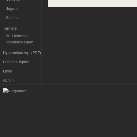
Jugend
Schüler
Turniere
30. Heidener
Volksbank Open
Hygienekonzept (PDF)
Schachaufgabe
Links
Admin