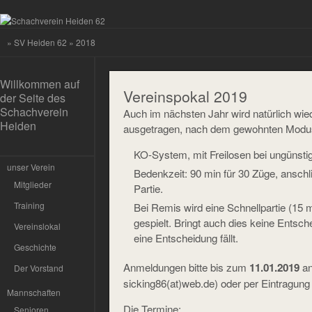
»
SV Heiden 62
» 2018
Willkommen auf
Vereinspokal 2019
der Seite des
Schachverein
Auch im nächsten Jahr wird natürlich wi
Heiden
ausgetragen, nach dem gewohnten Modu
KO-System, mit Freilosen bei ungünsti
unser Verein
Bedenkzeit: 90 min für 30 Züge, anschl
Mitglieder
Partie.
Training
Bei Remis wird eine Schnellpartie (15 
gespielt. Bringt auch dies keine Entsche
Vereinslokal
eine Entscheidung fällt.
Geschichte
Anmeldungen bitte bis zum
an
11.01.2019
Der Vorstand
sicking86(at)web.de) oder per Eintragung 
Mannschaften
Die Termine:
Senioren