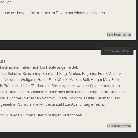
look.de
und und wir freuen uns mit euch im Dezember wieder loszulegen.
kein Kommentar
17. Oktober 2020
en
hachspieler haben sich bis Heute angemeldet:
ilipp Schulze-Schwering, Bernhard Iking, Markus Engbers, Frank Vestrick
d Niewerth, Wolfgang Hater, Felix Wittek, Markus Sell, Holger May Felix
is Brömmel. Ich hofffe das sich Dienstag noch weitere Spieler anmelden,
er stattfinden kann. Zusätzlich habe sich noch Markus Bergemann, Thomas
Klaus Schroer, Sebastian Schmidt , Marel Boldrick, Günter Hellmann und
gemeldet. Somit ist die Mindestanzahl zur Ausrichung erreicht.
12.12.20 wegen Corona Bestimmungen verschoben.
kein Kommentar