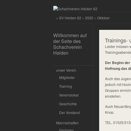
»
SV Heiden 62
»
2020
» Oktober
Willkommen auf
Trainings- 
der Seite des
Schachverein
Leider müssen 
Heiden
Trainingsabende
Der Beginn der 
Hoffnung das di
unser Verein
Mitglieder
Auch das Jugendt
jedoch mit Hoch
Training
Gruppen einrich
Vereinslokal
einstellen.
Geschichte
Auch Neuanfänge
Knop.
Der Vorstand
TEL. 01525/31
Mannschaften
Senioren