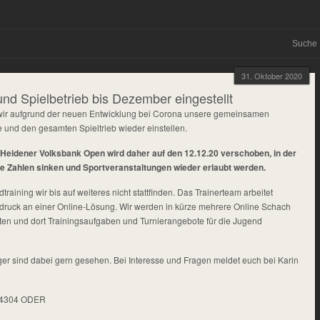
31. Oktober 2020
und Spielbetrieb bis Dezember eingestellt
wir aufgrund der neuen Entwicklung bei Corona unsere gemeinsamen
 und den gesamten Spieltrieb wieder einstellen.
Heidener Volksbank Open wird daher auf den 12.12.20 verschoben, in der
e Zahlen sinken und Sportveranstaltungen wieder erlaubt werden.
raining wir bis auf weiteres nicht stattfinden. Das Trainerteam arbeitet
druck an einer Online-Lösung. Wir werden in kürze mehrere Online Schach
ten und dort Trainingsaufgaben und Turnierangebote für die Jugend
r sind dabei gern gesehen. Bei Interesse und Fragen meldet euch bei Karin
34304 ODER