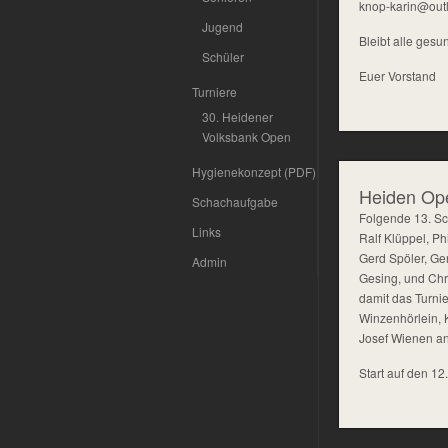
knop-karin@out
Jugend
Bleibt alle ges
Schüler
Euer Vorstand
Turniere
30. Heidener
Volksbank Open
Hygienekonzept (PDF)
Heiden Op
Schachaufgabe
Folgende 13. Sc
Links
Ralf Klüppel, Ph
Gerd Spöler, Ger
Admin
Gesing, und Chr
damit das Turni
Winzenhörlein, 
Josef Wienen an
Start auf den 