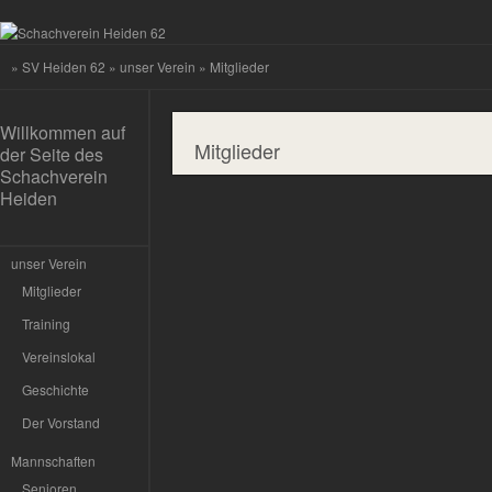
»
SV Heiden 62
»
unser Verein
»
Mitglieder
Willkommen auf
Mitglieder
der Seite des
Schachverein
Heiden
unser Verein
Mitglieder
Training
Vereinslokal
Geschichte
Der Vorstand
Mannschaften
Senioren