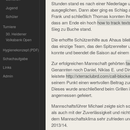
Stunden stand es nach einer Niederlage
Jugend
ausgeglichen. Dann aber ging es Schlag a
Frank und schließlich Thomas konnten ihr
Schüler
dass am Ende ein hoch
how to track text
Turniere
Sieg zu Buche stand.
30. Heidener
Die erhoffte Schützenhilfe aus Ahaus blieb 
Volksbank Open
das einzige Team, das den Spitzenreiter 
Hygienekonzept (PDF)
konnte und beendet die Saison auf einem
Schachaufgabe
Zur erfolgreichen Mannschaft gehörten
fa
Links
Genannten noch Daniel, Niklas E. und Di
leistete
http://xterraclubrd.com/call-blocke
Admin
seinem Punkt einen wertvollen Beitrag z
Dieses wurde anschließend beim Grillen 
angemessen gefeiert.
Mannschaftsführer Michael zeigte sich so
als auch mit der Zuverlässigkeit und nicht
dem Mannschaftsklima sehr zufrieden und 
2013/14.