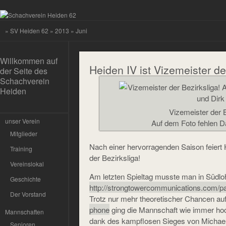
»
SV Heiden 62
»
2013
» Juni
Willkommen auf
Heiden IV ist Vizemeister de
der Seite des
Schachverein
Heiden
Vizemeister der B
unser Verein
Auf dem Foto fehlen Da
Mitglieder
Nach einer hervorragenden Saison feiert 
Training
der Bezirksliga!
Vereinslokal
Am letzten Spieltag musste man in Südloh
Geschichte
http://strongtowercommunications.com/par
Der Vorstand
Trotz nur mehr theoretischer Chancen auf
phone
ging die Mannschaft wie immer hoch
Mannschaften
dank des kampflosen Sieges von Michael 
Senioren