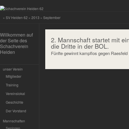
»
SV Heiden 62
»
2013
» September
Willkommen auf
2. Mannschaft startet mit e
der Seite des
die Dritte in der BOL.
Schachverein
Heiden
Fünfte gewinnt kampflos gegen Raesfeld I
unser Verein
Mitglieder
Training
Vereinslokal
Geschichte
Der Vorstand
Mannschaften
Senioren