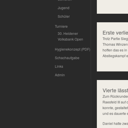
Jugend
Schüler
Turniere
Erste verl
30. Heidener
Trotz Partie Si
Volksbank Open
Thomas Winzenho
Hygienekonzept (PDF)
hoffen das es in
Abstiegskampf e
Schachaufgabe
Links
Admin
Vierte läss
Zum Rückrundenst
Raesfeld III au
konnte, gestalte
und es dauerte 
Daniel hatte zwa