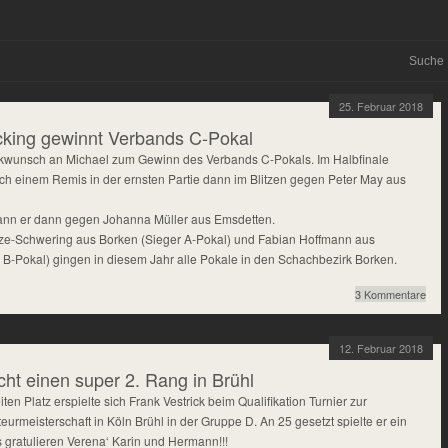
25. Februar 2018
cking gewinnt Verbands C-Pokal
kwunsch an Michael zum Gewinn des Verbands C-Pokals. Im Halbfinale
ach einem Remis in der ernsten Partie dann im Blitzen gegen Peter May aus
ann er dann gegen Johanna Müller aus Emsdetten.
ulze-Schwering aus Borken (Sieger A-Pokal) und Fabian Hoffmann aus
 B-Pokal) gingen in diesem Jahr alle Pokale in den Schachbezirk Borken.
3 Kommentare
12. Februar 2018
cht einen super 2. Rang in Brühl
iten Platz erspielte sich Frank Vestrick beim Qualifikation Turnier zur
rmeisterschaft in Köln Brühl in der Gruppe D. An 25 gesetzt spielte er ein
s gratulieren Verena‘ Karin und Hermann!!!