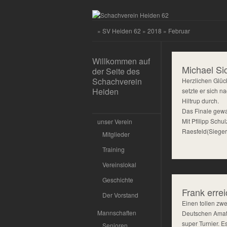
»
SV Heiden 62
»
2018
» Februar
Willkommen auf
Michael Si
der Seite des
Schachverein
Herzlichen Glüc
Heiden
setzte er sich n
Hiltrup durch.
Das Finale gew
Mit Pfilipp Sch
unser Verein
Raesfeld(Sieger
Mitglieder
Training
Vereinslokal
Geschichte
Frank errei
Der Vorstand
Einen tollen zwe
Mannschaften
Deutschen Amateu
super Turnier. E
Senioren