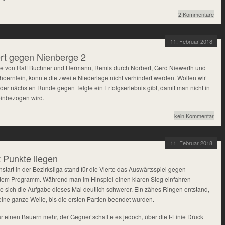
2 Kommentare
11. Februar 2018
iert gegen Nienberge 2
ege von Ralf Buchner und Hermann, Remis durch Norbert, Gerd Niewerth und
ernlein, konnte die zweite Niederlage nicht verhindert werden. Wollen wir
 der nächsten Runde gegen Telgte ein Erfolgserlebnis gibt, damit man nicht in
inbezogen wird.
kein Kommentar
11. Februar 2018
t Punkte liegen
art in der Bezirksliga stand für die Vierte das Auswärtsspiel gegen
f dem Programm. Während man im Hinspiel einen klaren Sieg einfahren
te sich die Aufgabe dieses Mal deutlich schwerer. Ein zähes Ringen entstand,
eine ganze Weile, bis die ersten Partien beendet wurden.
r einen Bauern mehr, der Gegner schaffte es jedoch, über die f-Linie Druck