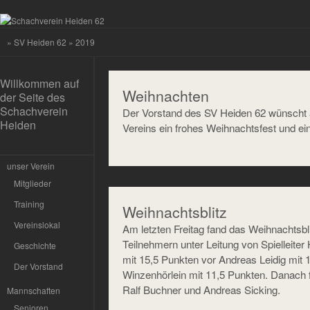
»
SV Heiden 62
» 2019
Willkommen auf
Weihnachten
der Seite des
Schachverein
Der Vorstand des SV Heiden 62 wünscht a
Heiden
Vereins ein frohes Weihnachtsfest und ein
unser Verein
Mitglieder
Training
Weihnachtsblitz
Vereinslokal
Am letzten Freitag fand das Weihnachtsbl
Teilnehmern unter Leitung von Spielleit
Geschichte
mit 15,5 Punkten vor Andreas Leidig mi
Der Vorstand
Winzenhörlein mit 11,5 Punkten. Danach f
Ralf Buchner und Andreas Sicking.
Mannschaften
Senioren