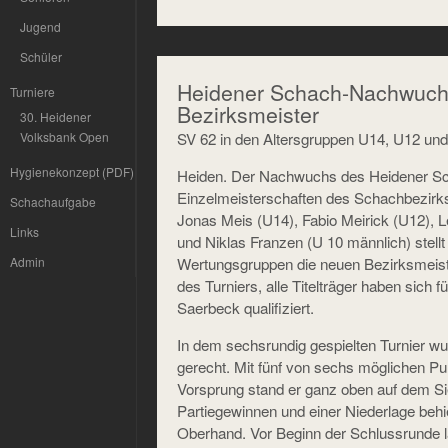
Jugend
Schüler
Heidener Schach-Nachwuchs 
Turniere
Bezirksmeister
30. Heidener
SV 62 in den Altersgruppen U14, U12 un
Volksbank Open
Hygienekonzept (PDF)
Heiden. Der Nachwuchs des Heidener Sc
Einzelmeisterschaften des Schachbezirks
Schachaufgabe
Jonas Meis (U14), Fabio Meirick (U12), 
Links
und Niklas Franzen (U 10 männlich) stellt
Wertungsgruppen die neuen Bezirksmeiste
Admin
des Turniers, alle Titelträger haben sich 
Saerbeck qualifiziert.
In dem sechsrundig gespielten Turnier wu
gerecht. Mit fünf von sechs möglichen P
Vorsprung stand er ganz oben auf dem Si
Partiegewinnen und einer Niederlage behie
Oberhand. Vor Beginn der Schlussrunde 