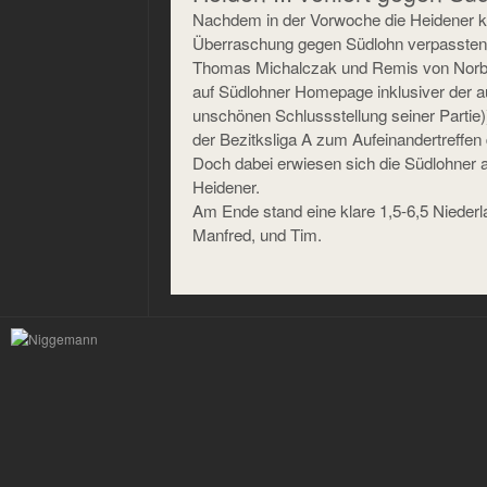
Nachdem in der Vorwoche die Heidener k
Überraschung gegen Südlohn verpassten
Thomas Michalczak und Remis von Norbe
auf Südlohner Homepage inklusiver der a
unschönen Schlussstellung seiner Partie
der Bezitksliga A zum Aufeinandertreffen
Doch dabei erwiesen sich die Südlohner 
Heidener.
Am Ende stand eine klare 1,5-6,5 Niederla
Manfred, und Tim.