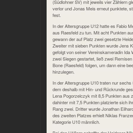
(Südlohner SV) mit jeweils vier Zählern gl
verlor und Jonas Meis erneut punktete, s
fest.
In der Altersgruppe U12 hatte es Fabio Me
aus Raesfeld zu tun. Mit acht Punkten au
gewann der auf Platz zwei gesetzte Heide
Zweiter mit sieben Punkten wurde Jens K
gefolgt von seiner Vereinskameradin Ida W
zwei Siegen gestartet, ließ zwei Remise
Bone (Raesfeld) folgen, um dann eine be
hinzulegen.
In der Altersgruppe U10 traten nur sechs 
dem deshalb mit Hin- und Rückrunde gespi
Lena Pogorzelczyk mit 8,5 Punkten aus z
dahinter mit 7,5 Punkten platzierte sich 
Rang zwei. Dritter wurde Jonathan Eilhard
des zweiten Platzes erhielt Niklas Franzen
Kategorie U10 männlich.
Bei den U18ern schaffte der Heidener Nik 