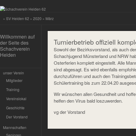
»
SV Heiden 62
»
2020
» März
Willkommen auf
Turnierbetrieb offiziell kompl
der Seite des
Schachverein
Sowohl der Bezirksvorstand, als auch de
Heiden
Schachjugend Münsterland und NRW haben
Osterferien komplett eingestellt. Alle Ma
sind abgesagt. Es wird ebenfalls empfohl
unser Verein
durchzuführen und auch den Trainingsbetr
Mitglieder
Schülertraining bis zum 22.04.20 ausgese
Training
Wir wünschen allen Gesundheit und hoff
Vereinslokal
helfen den Virus bald loszuwerden.
Geschichte
vg der Vorstand
Der Vorstand
Mannschaften
Senioren