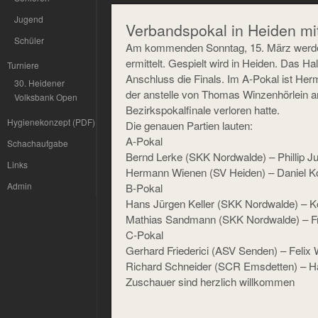
Jugend
Verbandspokal in Heiden m
Schüler
Am kommenden Sonntag, 15. März werde
ermittelt. Gespielt wird in Heiden. Das Ha
Turniere
Anschluss die Finals. Im A-Pokal ist He
30. Heidener
der anstelle von Thomas Winzenhörlein an
Volksbank Open
Bezirkspokalfinale verloren hatte.
Hygienekonzept (PDF)
Die genauen Partien lauten:
A-Pokal
Schachaufgabe
Bernd Lerke (SKK Nordwalde) – Phillip Ju
Links
Hermann Wienen (SV Heiden) – Daniel Ko
Admin
B-Pokal
Hans Jürgen Keller (SKK Nordwalde) – K
Mathias Sandmann (SKK Nordwalde) – Fr
C-Pokal
Gerhard Friederici (ASV Senden) – Felix 
Richard Schneider (SCR Emsdetten) – H
Zuschauer sind herzlich willkommen