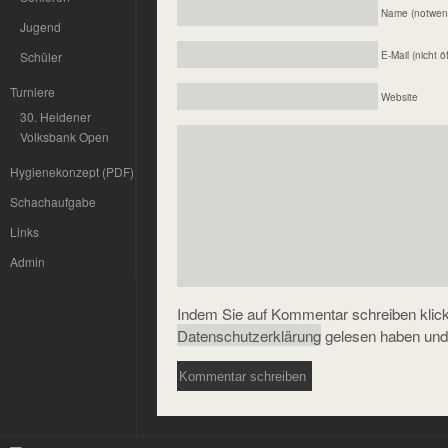
Name (notwen
Jugend
Schüler
E-Mail (nicht ö
Turniere
Website
30. Heidener
Volksbank Open
Hygienekonzept (PDF)
Schachaufgabe
Links
Admin
Indem Sie auf Kommentar schreiben klicke
Datenschutzerklärung
gelesen haben und