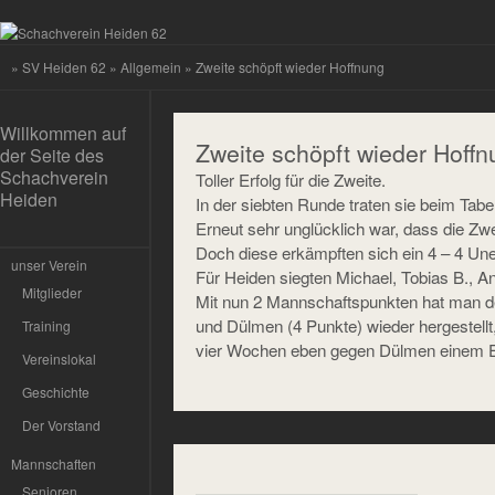
»
SV Heiden 62
»
Allgemein
» Zweite schöpft wieder Hoffnung
Willkommen auf
Zweite schöpft wieder Hoffn
der Seite des
Schachverein
Toller Erfolg für die Zweite.
Heiden
In der siebten Runde traten sie beim Tabe
Erneut sehr unglücklich war, dass die Zwe
Doch diese erkämpften sich ein 4 – 4 Un
unser Verein
Für Heiden siegten Michael, Tobias B., A
Mitglieder
Mit nun 2 Mannschaftspunkten hat man d
und Dülmen (4 Punkte) wieder hergestellt
Training
vier Wochen eben gegen Dülmen einem E
Vereinslokal
Geschichte
Der Vorstand
Mannschaften
Senioren