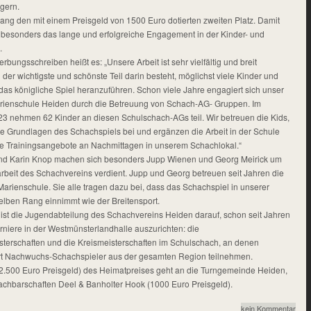
ägern.
rang den mit einem Preisgeld von 1500 Euro dotierten zweiten Platz. Damit
y besonders das lange und erfolgreiche Engagement in der Kinder- und
.
bungsschreiben heißt es: „Unsere Arbeit ist sehr vielfältig und breit
 der wichtigste und schönste Teil darin besteht, möglichst viele Kinder und
das königliche Spiel heranzuführen. Schon viele Jahre engagiert sich unser
arienschule Heiden durch die Betreuung von Schach-AG- Gruppen. Im
23 nehmen 62 Kinder an diesen Schulschach-AGs teil. Wir betreuen die Kids,
ie Grundlagen des Schachspiels bei und ergänzen die Arbeit in der Schule
he Trainingsangebote an Nachmittagen in unserem Schachlokal.“
nd Karin Knop machen sich besonders Jupp Wienen und Georg Meirick um
beit des Schachvereins verdient. Jupp und Georg betreuen seit Jahren die
arienschule. Sie alle tragen dazu bei, dass das Schachspiel in unserer
ben Rang einnimmt wie der Breitensport.
 ist die Jugendabteilung des Schachvereins Heiden darauf, schon seit Jahren
rniere in der Westmünsterlandhalle auszurichten: die
terschaften und die Kreismeisterschaften im Schulschach, an denen
t Nachwuchs-Schachspieler aus der gesamten Region teilnehmen.
 (2.500 Euro Preisgeld) des Heimatpreises geht an die Turngemeinde Heiden,
Nachbarschaften Deel & Banholter Hook (1000 Euro Preisgeld).
kein Kommentar