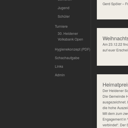
Gerd Spöler – Fr
Jugend
Schüler
Turniere
30. Heidener
Weihnachts
Volksbank Open
Am 23.12.22 find
Hygienekonzept (PDF)
auf euer Ersche
Schachaufgabe
Links
Admin
Heimatprei
Der Heidener Sch
Die Gemeinde He
ausgezeichnet. 
die hohe Ausze
Mit dem zum zwe
Engagement in 
verbindet“. Der 