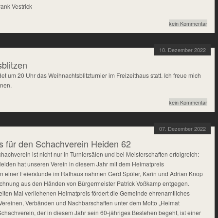
ank Vestrick
kein Kommentar
10. Dezember 2022
blitzen
et um 20 Uhr das Weihnachtsblitzturnier im Freizeithaus statt. Ich freue mich
inen.
kein Kommentar
07. Dezember 2022
s für den Schachverein Heiden 62
achverein ist nicht nur in Turniersälen und bei Meisterschaften erfolgreich:
iden hat unseren Verein in diesem Jahr mit dem Heimatpreis
In einer Feierstunde im Rathaus nahmen Gerd Spöler, Karin und Adrian Knop
ichnung aus den Händen von Bürgermeister Patrick Voßkamp entgegen.
iten Mal verliehenen Heimatpreis fördert die Gemeinde ehrenamtliches
Vereinen, Verbänden und Nachbarschaften unter dem Motto „Heimat
Schachverein, der in diesem Jahr sein 60-jähriges Bestehen begeht, ist einer