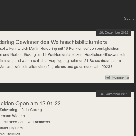
26. Dezember 2022
dering Gewinner des Weihnachtsblitzturniers
blitz konnte sich Martin Herdering mit 16 Punkten vor den punkgleichen
und Norbert Sicking mit 15 Punkten durchsetzen. Herzlichen Glückwunsch.
 Stimmung und weihnachtlicher Verpflegung nahmen 21 Schachfreunde am
r Vorstand wünscht allen ein erfolgreiches und gutes neue Jahr 2023!!
kein Kommentar
10. Dezember 2022
Heiden Open am 13.01.23
 Schwering – Felix Gesing
Hermann Wienen
– Manfred Schulze-Forsthövel
arkus Engbers
rcel Boldrick