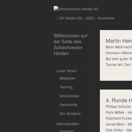
»
SV Heiden 62
»
2022
» Dezember
Willkommen auf
Martin Her
der Seite des
Schachverein
Beim Weihnachts
Heiden
Hermann Wienen 
Bei sehr guter
Turnier teil. De
unser Verein
Mitglieder
Training
Vereinslokal
4. Runde 
Geschichte
Philipp Schulze
Felix Wittek – 
Der Vorstand
Rainhard Funke 
Mannschaften
Jonas Meis – M
Dirk Hölter – Ma
Senioren