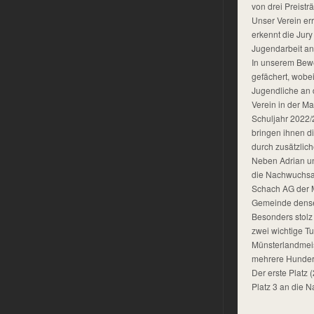
von drei Preistr
Unser Verein er
erkennt die Jur
Jugendarbeit an
In unserem Bewer
gefächert, wobei
Jugendliche an 
Verein in der M
Schuljahr 2022/
bringen ihnen d
durch zusätzlic
Neben Adrian u
die Nachwuchsar
Schach AG der M
Gemeinde densel
Besonders stolz
zwei wichtige Tu
Münsterlandmeis
mehrere Hunder
Der erste Platz
Platz 3 an die 