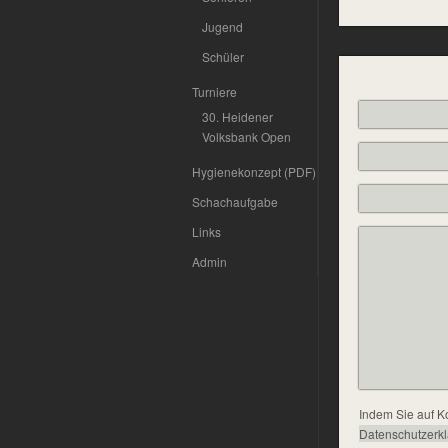
Jugend
Schüler
Turniere
30. Heidener
Volksbank Open
Hygienekonzept (PDF)
Schachaufgabe
Links
Admin
Indem Sie auf K
Datenschutzerk