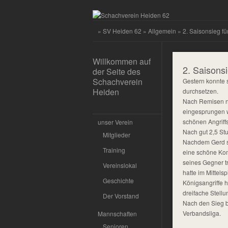
»
SV Heiden 62
»
Allgemein
» 2. Saisonsieg für
Willkommen auf
2. Saisonsi
der Seite des
Schachverein
Gestern konnte 
Heiden
durchsetzen.
Nach Remisen nac
eingesprungen w
schönen Angriffs
unser Verein
Nach gut 2,5 St
Mitglieder
Nachdem Gerd se
Training
eine schöne Kom
seines Gegner t
Vereinslokal
hatte im Mittels
Geschichte
Königsangriffe h
dreifache Stell
Der Vorstand
Nach den Sieg be
Verbandsliga.
Mannschaften
Senioren