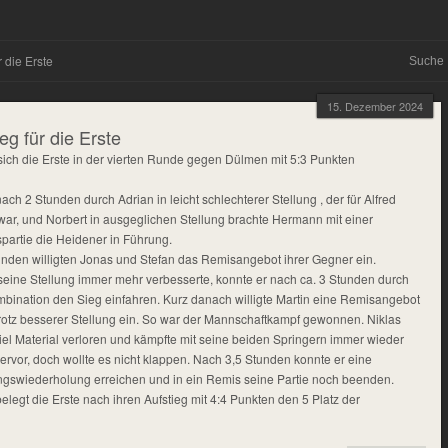
 die Erste
15. Dezember 2024
eg für die Erste
sich die Erste in der vierten Runde gegen Dülmen mit 5:3 Punkten
h 2 Stunden durch Adrian in leicht schlechterer Stellung , der für Alfred
ar, und Norbert in ausgeglichen Stellung brachte Hermann mit einer
partie die Heidener in Führung.
unden willigten Jonas und Stefan das Remisangebot ihrer Gegner ein.
ine Stellung immer mehr verbesserte, konnte er nach ca. 3 Stunden durch
bination den Sieg einfahren. Kurz danach willigte Martin eine Remisangebot
rotz besserer Stellung ein. So war der Mannschaftkampf gewonnen. Niklas
piel Material verloren und kämpfte mit seine beiden Springern immer wieder
ervor, doch wollte es nicht klappen. Nach 3,5 Stunden konnte er eine
ungswiederholung erreichen und in ein Remis seine Partie noch beenden.
legt die Erste nach ihren Aufstieg mit 4:4 Punkten den 5 Platz der