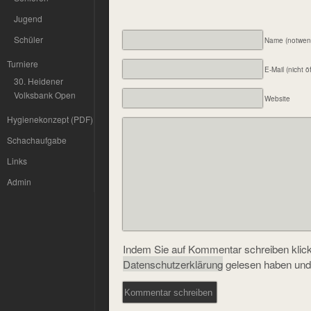
Jugend
Schüler
Name (notwen
Turniere
E-Mail (nicht ö
30. Heidener
Volksbank Open
Website
Hygienekonzept (PDF)
Schachaufgabe
Links
Admin
Indem Sie auf Kommentar schreiben klicke
Datenschutzerklärung
gelesen haben und