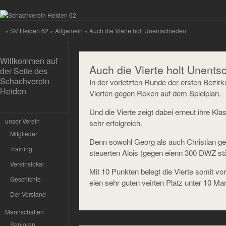
»
SV Heiden 62
»
Allgemein
» Auch die Vierte holt Unentschieden
Willkommen auf
Auch die Vierte holt Unents
der Seite des
Schachverein
In der vorletzten Runde der ersten Bezir
Heiden
Vierten gegen Reken auf dem Spielplan.
Und die Vierte zeigt dabei erneut ihre Kla
unser Verein
sehr erfolgreich.
Mitglieder
Denn sowohl Georg als auch Christian ge
Training
steuerten Alois (gegen eienn 300 DWZ st
Vereinslokal
Mit 10 Punkten belegt die Vierte somit vo
Geschichte
eien sehr guten veirten Platz unter 10 Ma
Der Vorstand
Mannschaften
Senioren