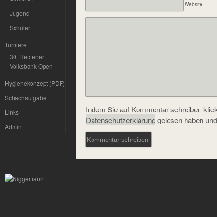
Website
Jugend
Schüler
Turniere
30. Heidener
Volksbank Open
Hygienekonzept (PDF)
Schachaufgabe
Indem Sie auf Kommentar schreiben klicke
Links
Datenschutzerklärung
gelesen haben und
Admin