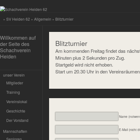
»
SV Heiden 62
»
Allgemein
» Blitzturnier
Willkommen auf
Blitzturnier
der Seite des
Schachverein
Am kommenden Freitag findet das nächste 
Heiden
Minuten plus 2 Sekunden pro Zug.
Startgeld wird nicht erhoben.
Start um 20.30 Uhr in den Vereinsräumen A
unser Verein
Mitglieder
Training
Vereinslokal
Geschichte
Name (notwen
Der Vorstand
E-Mail (nicht ö
Mannschaften
Senioren