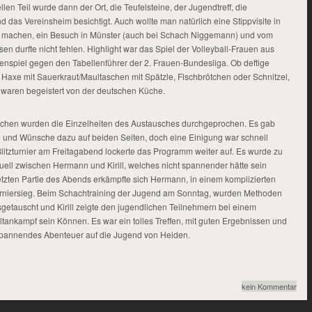
llen Teil wurde dann der Ort, die Teufelsteine, der Jugendtreff, die
 das Vereinsheim besichtigt. Auch wollte man natürlich eine Stippvisite in
e machen, ein Besuch in Münster (auch bei Schach Niggemann) und vom
n durfte nicht fehlen. Highlight war das Spiel der Volleyball-Frauen aus
tenspiel gegen den Tabellenführer der 2. Frauen-Bundesliga. Ob deftige
axe mit Sauerkraut/Maultaschen mit Spätzle, Fischbrötchen oder Schnitzel,
waren begeistert von der deutschen Küche.
ächen wurden die Einzelheiten des Austausches durchgeprochen. Es gab
e und Wünsche dazu auf beiden Seiten, doch eine Einigung war schnell
litzturnier am Freitagabend lockerte das Programm weiter auf. Es wurde zu
uell zwischen Hermann und Kirill, welches nicht spannender hätte sein
letzten Partie des Abends erkämpfte sich Hermann, in einem komplizierten
rniersieg. Beim Schachtraining der Jugend am Sonntag, wurden Methoden
getauscht und Kirill zeigte den jugendlichen Teilnehmern bei einem
tankampf sein Können. Es war ein tolles Treffen, mit guten Ergebnissen und
n spannendes Abenteuer auf die Jugend von Heiden.
kein Kommentar