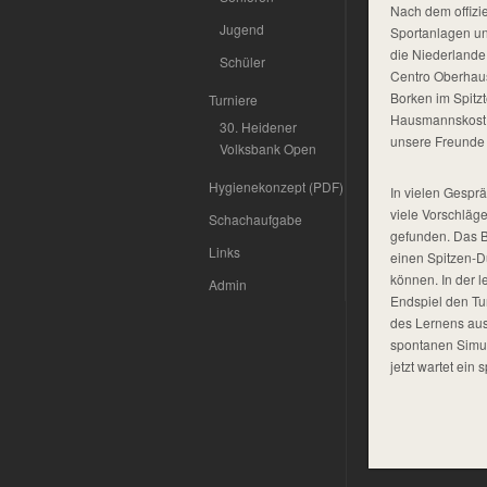
Nach dem offizie
Jugend
Sportanlagen und
die Niederland
Schüler
Centro Oberhause
Borken im Spitz
Turniere
Hausmannskost H
30. Heidener
unsere Freunde 
Volksbank Open
Hygienekonzept (PDF)
In vielen Gespr
viele Vorschläg
Schachaufgabe
gefunden. Das B
Links
einen Spitzen-D
können. In der 
Admin
Endspiel den Tu
des Lernens aus
spontanen Simul
jetzt wartet ei