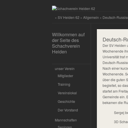
»
SV Heiden 62
»
Allgemein
» Deutsch-Russis
Willkommen auf
Deutsch-Ru
der Seite des
Schachverein
Der SV Heiden un
Heiden
Wochenende ihre
Universität tra
Deutsch-Russisc
Nach einer kurz
unser Verein
Wochenende. Ser
Mitglieder
über die guten 
Training
begleitet, so d
startet am Frei
Vereinslokal
Gemeinde ein. E
Geschichte
bekamen die Ru
Der Vorstand
Sergej b
Mannschaften
3D Scha
Senioren