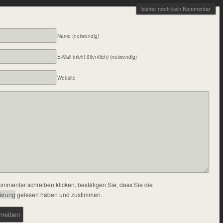
bisher noch kein Kommentar
Name (notwendig)
E-Mail (nicht öffentlich) (notwendig)
Website
ommentar schreiben klicken, bestätigen Sie, dass Sie die
lärung
gelesen haben und zustimmen.