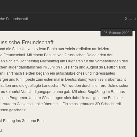
che Freundschaft
26. Februar 2020
ssische Freundschaft
d die State University Ivan Bunin aus Yelets vertieften am letzten
 Freundschaft. Mit einem Besuch von 2 russischen Delegierten der
f man sich am Donnerstag Nachmittag am Flughafen für die Vorbereitungen des
hen Jugendaustausches im Juni (in Russland) und August (in Deutschland).
en Fahrt nach Heiden begann ein aufschlußreiches und Interessantes
gei und Kirill (beide zum esten mal in Deutschland) waren sehr überrascht
Straßen und die gepflegte Landschaft. Wir wurden durch mehrere Dolmetscher
as es keinerlei Verständigungsprobleme gab. Mit einer Begüßung im Rathaus
tag das Programm. Unsere Gäste trugen sich dabei in das goldene Buch der
s wurden Gastgeschenke überreicht. Ein selbstgebautes 3D Schachbrett
ssen geschenkt.
ei Eintrag ins Goldene Buch
ch