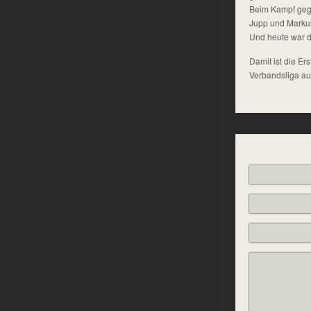
Beim Kampf gegen
Jupp und Markus
Und heute war d
Damit ist die Er
Verbandsliga au