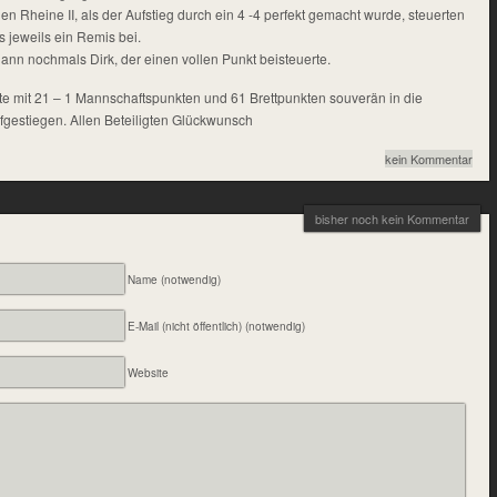
 Rheine II, als der Aufstieg durch ein 4 -4 perfekt gemacht wurde, steuerten
 jeweils ein Remis bei.
ann nochmals Dirk, der einen vollen Punkt beisteuerte.
ste mit 21 – 1 Mannschaftspunkten und 61 Brettpunkten souverän in die
fgestiegen. Allen Beteiligten Glückwunsch
kein Kommentar
bisher noch kein Kommentar
Name (notwendig)
E-Mail (nicht öffentlich) (notwendig)
Website