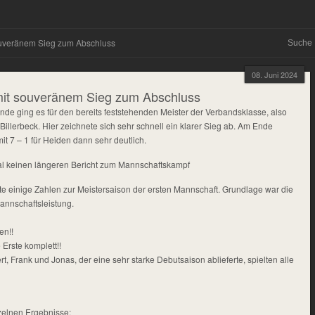
ouveränem Sieg zum Abschluss
08. Juni 2024
mit souveränem Sieg zum Abschluss
unde ging es für den bereits feststehenden Meister der Verbandsklasse, also
Billerbeck. Hier zeichnete sich sehr schnell ein klarer Sieg ab. Am Ende
t 7 – 1 für Heiden dann sehr deutlich.
al keinen längeren Bericht zum Mannschaftskampf
te einige Zahlen zur Meistersaison der ersten Mannschaft. Grundlage war die
nnschaftsleistung.
en!!
 Erste komplett!!
, Frank und Jonas, der eine sehr starke Debutsaison ablieferte, spielten alle
zelnen Ergebnisse: