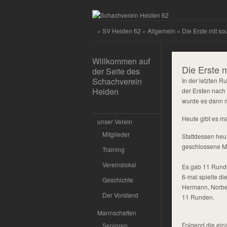
»
SV Heiden 62
»
Allgemein
» Die Erste mit s
Willkommen auf
Die Erste 
der Seite des
Schachverein
In der letzten R
Heiden
der Ersten nach 
wurde es dann mi
Heute gibt es m
unser Verein
Mitglieder
Stattdessen heu
geschlossene Ma
Training
Vereinslokal
Es gab 11 Rund
6-mal spielte die
Geschichte
Hermann, Norbert
Der Vorstand
11 Runden.
Mannschaften
Folgend die ein
Senioren