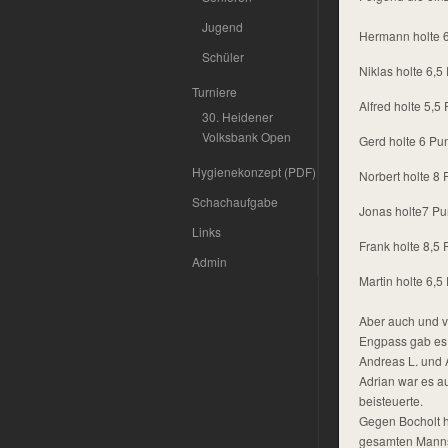
Jugend
Hermann holte 6
Schüler
Niklas holte 6,5
Turniere
Alfred holte 5,5
30. Heidener
Volksbank Open
Gerd holte 6 Pu
Hygienekonzept (PDF)
Norbert holte 8
Schachaufgabe
Jonas holte7 Pu
Links
Frank holte 8,5
Admin
Martin holte 6,5
Aber auch und v
Engpass gab es i
Andreas L. und 
Adrian war es a
beisteuerte.
Gegen Bocholt h
gesamten Mannsc