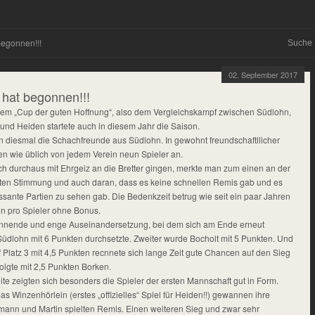
begonnen!!!
02. September 2017
 hat begonnen!!!
t dem „Cup der guten Hoffnung“, also dem Vergleichskampf zwischen Südlohn,
 und Heiden startete auch in diesem Jahr die Saison.
 diesmal die Schachfreunde aus Südlohn. In gewohnt freundschaftllicher
en wie üblich von jedem Verein neun Spieler an.
ch durchaus mit Ehrgeiz an die Bretter gingen, merkte man zum einen an der
ten Stimmung und auch daran, dass es keine schnellen Remis gab und es
essante Partien zu sehen gab. Die Bedenkzeit betrug wie seit ein paar Jahren
en pro Spieler ohne Bonus.
annende und enge Auseinandersetzung, bei dem sich am Ende erneut
 Südlohn mit 6 Punkten durchsetzte. Zweiter wurde Bocholt mit 5 Punkten. Und
 Platz 3 mit 4,5 Punkten recnnete sich lange Zeit gute Chancen auf den Sieg
 folgte mit 2,5 Punkten Borken.
te zeigten sich besonders die Spieler der ersten Mannschaft gut in Form.
s Winzenhörlein (erstes „offizielles“ Spiel für Heiden!!) gewannen ihre
mann und Martin spielten Remis. Einen weiteren Sieg und zwar sehr