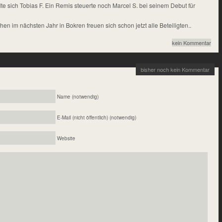
te sich Tobias F. Ein Remis steuerte noch Marcel S. bei seinem Debut für
en im nächsten Jahr in Bokren freuen sich schon jetzt alle Beteiligten..
kein Kommentar
bisher noch kein Kommentar
Name (notwendig)
E-Mail (nicht öffentlich) (notwendig)
Website