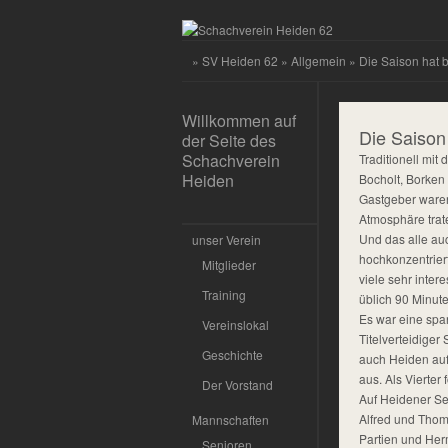
»
SV Heiden 62
»
Allgemein
» Die Saison hat 
Willkommen auf
Die Saison
der Seite des
Schachverein
Traditionell mi
Heiden
Bocholt, Borken
Gastgeber waren
Atmosphäre trat
Und das alle au
unser Verein
hochkonzentrier
Mitglieder
viele sehr inter
Training
üblich 90 Minut
Es war eine sp
Vereinslokal
Titelverteidiger
Geschichte
auch Heiden auf
aus. Als Vierter
Der Vorstand
Auf Heidener Sei
Alfred und Thoma
Mannschaften
Partien und Her
Senioren