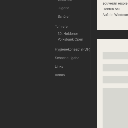
souverän erspiel
Jugend
Heiden bei.
Auf ein Wiedeseh
Schüler
Turniere
30. Heidener
Volksbank Open
Hygienekonzept (PDF)
Schachaufgabe
Links
Admin