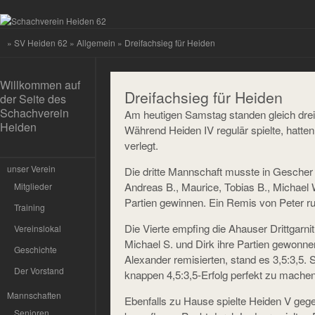
»
SV Heiden 62
»
Allgemein
» Dreifachsieg für Heiden
Willkommen auf
Dreifachsieg für Heiden
der Seite des
Schachverein
Am heutigen Samstag standen gleich dr
Heiden
Während Heiden IV regulär spielte, hatten
verlegt.
unser Verein
Die dritte Mannschaft musste in Gescher a
Andreas B., Maurice, Tobias B., Michael 
Mitglieder
Partien gewinnen. Ein Remis von Peter r
Training
Die Vierte empfing die Ahauser Drittga
Vereinslokal
Michael S. und Dirk ihre Partien gewonne
Geschichte
Alexander remisierten, stand es 3,5:3,5. 
Der Vorstand
knappen 4,5:3,5-Erfolg perfekt zu machen
Mannschaften
Ebenfalls zu Hause spielte Heiden V geg
Senioren