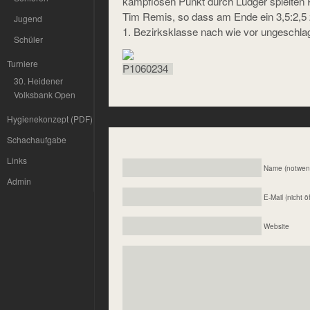
kampflosen Punkt durch Ludger spielten 
Tim Remis, so dass am Ende ein 3,5:2,5 z
Jugend
1. Bezirksklasse nach wie vor ungeschlag
Schüler
Turniere
30. Heidener
Volksbank Open
Hygienekonzept (PDF)
Schachaufgabe
Links
Name (notwen
Admin
E-Mail (nicht ö
Website