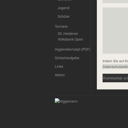
Jugend
Schüler
Turniere
30. Heidener
Volksbank Open
Hygienekonzept (PDF)
Schachaufgabe
Indem Sie auf K
Links
Datenschutzerk
Admin