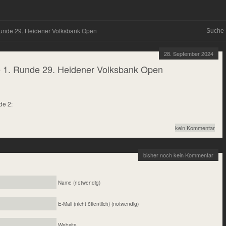
unde 29. Heidener Volksbank Open
28. September 2024
 1. Runde 29. Heidener Volksbank Open
e 2:
kein Kommentar
bisher noch kein Kommentar
Name (notwendig)
E-Mail (nicht öffentlich) (notwendig)
Website