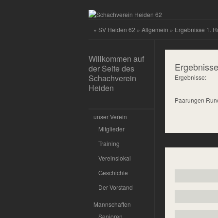
»
SV Heiden 62
»
Allgemein
» Ergebnisse 1. R
Willkommen auf
Ergebnisse
der Seite des
Schachverein
Ergebnisse:
Heiden
Paarungen Rund
unser Verein
Mitglieder
Training
Vereinslokal
Geschichte
Der Vorstand
Mannschaften
Senioren