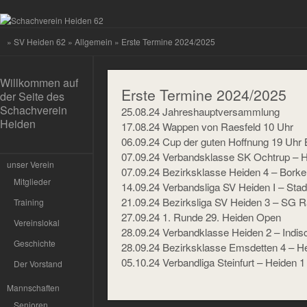
»
SV Heiden 62
»
Allgemein
» Erste Termine 2024/2025
Willkommen auf
Erste Termine 2024/2025
der Seite des
Schachverein
25.08.24 Jahreshauptversammlung
Heiden
17.08.24 Wappen von Raesfeld 10 Uhr
06.09.24 Cup der guten Hoffnung 19 Uhr 
07.09.24 Verbandsklasse SK Ochtrup – H
unser Verein
07.09.24 Bezirksklasse Heiden 4 – Borke
Mitglieder
14.09.24 Verbandsliga SV Heiden I – Stad
21.09.24 Bezirksliga SV Heiden 3 – SG R
Training
27.09.24 1. Runde 29. Heiden Open
Vereinslokal
28.09.24 Verbandklasse Heiden 2 – Indi
Geschichte
28.09.24 Bezirksklasse Emsdetten 4 – H
05.10.24 Verbandliga Steinfurt – Heiden 1
Der Vorstand
Mannschaften
Senioren