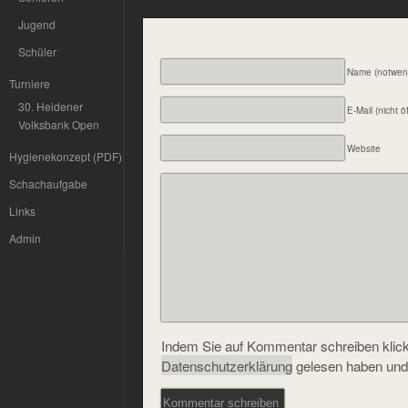
Jugend
Schüler
Name (notwen
Turniere
30. Heidener
E-Mail (nicht ö
Volksbank Open
Website
Hygienekonzept (PDF)
Schachaufgabe
Links
Admin
Indem Sie auf Kommentar schreiben klicke
Datenschutzerklärung
gelesen haben und