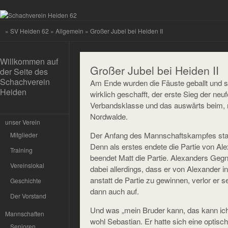
»
SV Heiden 62
»
Allgemein
» Großer Jubel bei Heiden II
Willkommen auf
Großer Jubel bei Heiden II
der Seite des
Schachverein
Am Ende wurden die Fäuste geballt und s
Heiden
wirklich geschafft, der erste Sieg der neu
Verbandsklasse und das auswärts beim, n
Nordwalde.
unser Verein
Der Anfang des Mannschaftskampfes sta
Mitglieder
Denn als erstes endete die Partie von Ale
Training
beendet Matt die Partie. Alexanders Gegn
Vereinslokal
dabei allerdings, dass er von Alexander 
anstatt de Partie zu gewinnen, verlor er 
Geschichte
dann auch auf.
Der Vorstand
Und was „mein Bruder kann, das kann ich
Mannschaften
wohl Sebastian. Er hatte sich eine optisch
Senioren