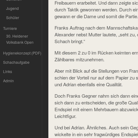
Freibauern erarbeitet. Und dann zeigte si
Jugend
durch Taktik gewonnen werden. Durch e
gewann er die Dame und somit die Partie
Schüler
Franks Auftrag nach dem Mannschaftskam
Turniere
Alexander nebst Mutter lautete, „seht zu,
30. Heidener
Schach bringt.“
Volksbank Open
Mit diesem 2 zu 0 im Rücken keimten erns
Hygienekonzept (PDF)
Zählbares mitzunehmen.
Schachaufgabe
Aber mit Blick auf die Stellungen von Fr
Links
schien der Vorteil nur auf dem Papier zu s
Admin
und Adrian ebenfalls eine Qualität.
Doch Franks Gegner nahm sich dann eine
sich dann zu entscheiden, die große Quali
Endspiel mit einem Mehrbauern abzuwick
Leichtfigur.
Und bei Adrian. Ähnliches. Auch sein Geg
wickelte in ein sehr fragwürdiges Endspie