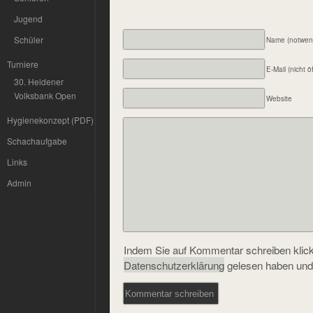
Jugend
Schüler
Name (notwen
Turniere
E-Mail (nicht ö
30. Heidener
Volksbank Open
Website
Hygienekonzept (PDF)
Schachaufgabe
Links
Admin
Indem Sie auf Kommentar schreiben klicke
Datenschutzerklärung
gelesen haben und