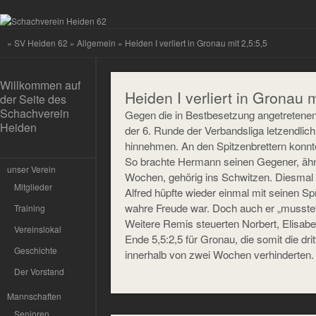
»
SV Heiden 62
»
Allgemein
» Heiden I verliert in Gronau mit 2,5:5,5
Willkommen auf
Heiden I verliert in Gronau m
der Seite des
Schachverein
Gegen die in Bestbesetzung angetretene
Heiden
der 6. Runde der Verbandsliga letzendlich
hinnehmen. An den Spitzenbrettern konnte
So brachte Hermann seinen Gegener, ähnl
unser Verein
Wochen, gehörig ins Schwitzen. Diesmal 
Mitglieder
Alfred hüpfte wieder einmal mit seinen Sp
wahre Freude war. Doch auch er „musste
Training
Weitere Remis steuerten Norbert, Elisabe
Vereinslokal
Ende 5,5:2,5 für Gronau, die somit die dr
Geschichte
innerhalb von zwei Wochen verhinderten.
Der Vorstand
Mannschaften
Senioren