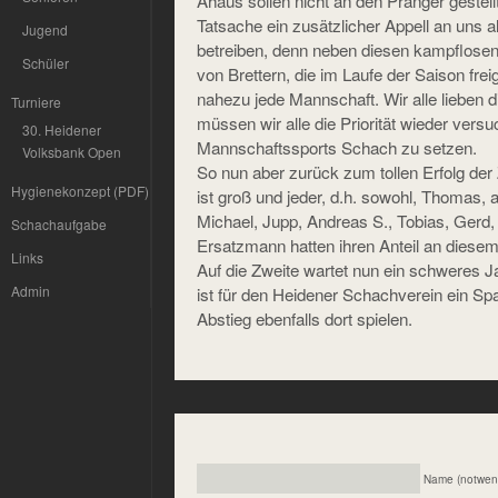
Ahaus sollen nicht an den Pranger gestell
Tatsache ein zusätzlicher Appell an uns a
Jugend
betreiben, denn neben diesen kampflosen 
Schüler
von Brettern, die im Laufe der Saison frei
nahezu jede Mannschaft. Wir alle lieben d
Turniere
müssen wir alle die Priorität wieder vers
30. Heidener
Mannschaftssports Schach zu setzen.
Volksbank Open
So nun aber zurück zum tollen Erfolg der 
Hygienekonzept (PDF)
ist groß und jeder, d.h. sowohl, Thomas, 
Michael, Jupp, Andreas S., Tobias, Gerd
Schachaufgabe
Ersatzmann hatten ihren Anteil an diesem 
Links
Auf die Zweite wartet nun ein schweres J
Admin
ist für den Heidener Schachverein ein Sp
Abstieg ebenfalls dort spielen.
Name (notwen