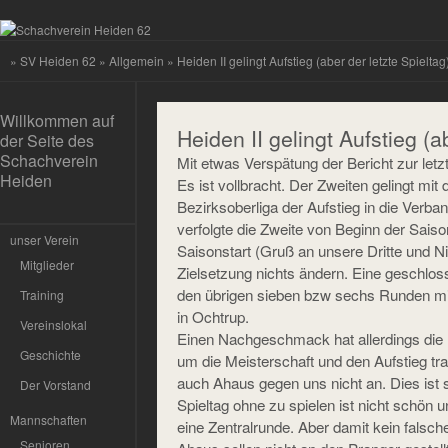
»
SV Heiden 62
»
Allgemein
» Heiden II gelingt Aufstieg (aber der letzte Spieltag
Willkommen auf
Heiden II gelingt Aufstieg (a
der Seite des
Schachverein
Mit etwas Verspätung der Bericht zur letz
Heiden
Es ist vollbracht. Der Zweiten gelingt mit
Bezirksoberliga der Aufstieg in die Verba
verfolgte die Zweite von Beginn der Sais
unser Verein
Saisonstart (Gruß an unsere Dritte und N
Mitglieder
Zielsetzung nichts ändern. Eine geschlos
den übrigen sieben bzw sechs Runden mit
Training
in Ochtrup.
Vereinslokal
Einen Nachgeschmack hat allerdings die l
Geschichte
um die Meisterschaft und den Aufstieg tra
auch Ahaus gegen uns nicht an. Dies ist s
Der Vorstand
Spieltag ohne zu spielen ist nicht schön un
Mannschaften
eine Zentralrunde. Aber damit kein falsch
Senioren