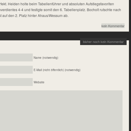
fekt. Heiden holte beim Tabellenführer und absoluten Aufstiegsfavoriten
verdientes 4-4 und festigte somit den 6. Tabellenplatz. Bocholt rutschte nach
t auf den 2. Platz hinter Ahaus/Wessum ab.
kein Kommentar
bisher noch kein Kommentar
Name (notwendig)
E-Mail (nicht öffentlich) (notwendig)
Website