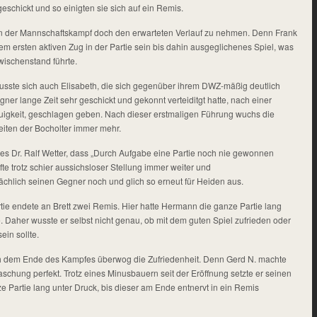
 geschickt und so einigten sie sich auf ein Remis.
 der Mannschaftskampf doch den erwarteten Verlauf zu nehmen. Denn Frank
em ersten aktiven Zug in der Partie sein bis dahin ausgeglichenes Spiel, was
wischenstand führte.
sste sich auch Elisabeth, die sich gegenüber ihrem DWZ-mäßig deutlich
er lange Zeit sehr geschickt und gekonnt verteiditgt hatte, nach einer
igkeit, geschlagen geben. Nach dieser erstmaligen Führung wuchs die
eiten der Bocholter immer mehr.
s Dr. Ralf Wetter, dass „Durch Aufgabe eine Partie noch nie gewonnen
te trotz schier aussichsloser Stellung immer weiter und
sächlich seinen Gegner noch und glich so erneut für Heiden aus.
rtie endete an Brett zwei Remis. Hier hatte Hermann die ganze Partie lang
e. Daher wusste er selbst nicht genau, ob mit dem guten Spiel zufrieden oder
ein sollte.
h dem Ende des Kampfes überwog die Zufriedenheit. Denn Gerd N. machte
schung perfekt. Trotz eines Minusbauern seit der Eröffnung setzte er seinen
 Partie lang unter Druck, bis dieser am Ende entnervt in ein Remis