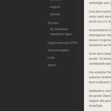
verteidigte sich
Jugend
Und dann schien
Schüler
verlor nach sein
somit zum 2-2 Z
Turniere
30. Heidener
Anschließend mu
Volksbank Open
überlegenen Gegn
kleinen Ungenau
Hygienekonzept (PDF)
Zuversicht auf S
Schachaufgabe
Doch dann bewie
Links
wurde“. Er kämpf
übertölpelte tat
Admin
Die vorletzte Pa
optische Vorteil
doch entäuscht s
Spätestens nac
die große Überra
Gegner die ganze
einwilligte.