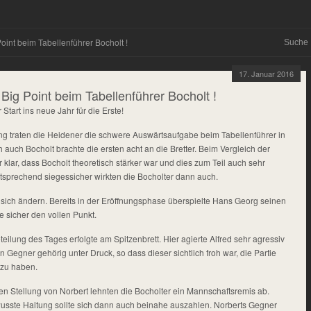
oint beim Tabellenführer Bocholt !
17. Januar 2016
Big Point beim Tabellenführer Bocholt !
r Start ins neue Jahr für die Erste!
ng traten die Heidener die schwere Auswärtsaufgabe beim Tabellenführer in
 auch Bocholt brachte die ersten acht an die Bretter. Beim Vergleich der
lar, dass Bocholt theoretisch stärker war und dies zum Teil auch sehr
tsprechend siegessicher wirkten die Bocholter dann auch.
e sich ändern. Bereits in der Eröffnungsphase überspielte Hans Georg seinen
 sicher den vollen Punkt.
teilung des Tages erfolgte am Spitzenbrett. Hier agierte Alfred sehr agressiv
n Gegner gehörig unter Druck, so dass dieser sichtlich froh war, die Partie
 zu haben.
en Stellung von Norbert lehnten die Bocholter ein Mannschaftsremis ab.
usste Haltung sollte sich dann auch beinahe auszahlen. Norberts Gegner