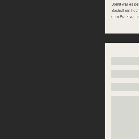
Somit war es per
Bocholt ein hoch
dem Punktverlus