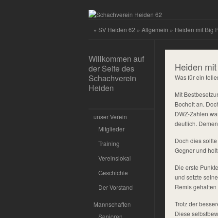
»
SV Heiden 62
»
Allgemein
» Heiden mit Big P
Willkommen auf
Heiden mit 
der Seite des
Schachverein
Was für ein tolle
Heiden
Mit Bestbesetzu
Bocholt an. Doch
DWZ-Zahlen war k
unser Verein
deutlich. Demen
Mitglieder
Doch dies sollt
Training
Gegner und holte
Vereinslokal
Die erste Punkte
Geschichte
und setzte seine
Remis gehalten
Der Vorstand
Trotz der besser
Mannschaften
Diese selbstbew
Senioren