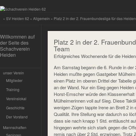
»
SV Heiden 62
»
Allgemein
» Platz 2 in der 2. Frauenbundesliga für das Heide
Willkommen auf
Platz 2 in der 2. Frauenbund
der Seite des
Team
Schachverein
Heiden
Erfolgreiches Wochenende für die Heide
Am Samstag begann die 6. Runde in der 
unser Verein
Heiden mußte gegen Gastgeber Mülheim 
einen Platz im oberen Drittel der Tabell
Mitglieder
an der Wand. Nur ein Sieg gegen Heiden 
Training
Horst-Emscher würde den Klassenerhalt b
Vereinslokal
Mülheimerinnen voll auf Sieg. Diese Takti
wenigen Zügen tappte Irene an Brett 2 in e
Geschichte
Qualität. Ihre Stellung war dadurch so lö
Der Vorstand
dass sie nach knapp 1 Std. enttäuscht au
hingegen wehrte sich stark gegen die Off
Mannschaften
remis nach über 2 Std. erzwingen. Trotz Z
Senioren