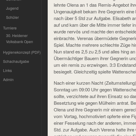
lehnte Olena an 1 das Remis-Angebot ihr
Jugend
Ungenauigkeit bekam ihre Gegnerin eine
Schüler
nach über 5 Std zur Aufgabe. Elisabeth an
auf und kam über die Mitte immer tiefer i
Turniere
wurde nervös und machte den entscheiden
30. Heidener
einbrachte. Verenas übermüdete Gegnerin
Volksbank Open
Spiel. Machte mehrere schlechte Züge hin
Nun stand es 2,5 zu 2,5 und alles hing an 
Hygienekonzept (PDF)
Übermächtiger Bauern ihrer Gegnerin un
Schachaufgabe
um ein remis zu erzwingen. 3:3 Endstand,
Links
besiegelt. Gleichzeitig spielte Wattensch
Admin
Nach einer kurzen Nacht (Zeitumstellung
Sonntag um 09:00 Uhr gegen Wattenscheid 
sollte, verzichtete auf ihren Einsatz so 
Besetztung wie gegen Mülheim antrat. Ber
Olena und ihre Gegnerin mir einem gerech
vom Vortag, hochmotiviert opferte eine Fi
einer Fesselung nach der anderen, immer
Std. zur Aufgabe. Auch Verena hatte ihre 