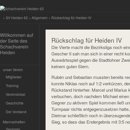
»
SV Heiden 62
»
Allgemein
» Rückschlag für Heiden IV
Willkommen auf
Rückschlag für Heiden IV
der Seite des
Schachverein
Die Vierte macht die Bezirksliga noch ei
Heiden
Gescher II sah man sich in einer recht k
Auswärtsspiel gegen die Stadtlohner Zwei
keinem guten Stern.
unser Verein
Rubén und Sebastian mussten bereits rech
Mitglieder
konnte Niklas noch auf 1:2 verkürzen, d
Training
Rückstand hinterher. Marcel und Marius 
Vereinslokal
verbuchen, doch nachdem Michael einen 
Gegner zu aktivem Spiel kommen ließ un
Geschichte
Turmpaar nichts entgegenzusetzen hatte, 
Der Vorstand
Dietmar schließlich noch in überzeugend
Sieg, so dass das Endergebnis mit 3:5 n
Mannschaften
Senioren