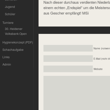
Nach dieser durchaus verdienten Nieder
Jugend
einem echten „Endspiel“ um die Meistersc
aus Gescher empfängt! MSi
Schüler
Turniere
30. Heidener
Volksbank Open
Hygienekonzept (PDF)
Name (notwen
Schachaufgabe
Links
E-Mail (nicht ö
Admin
Website