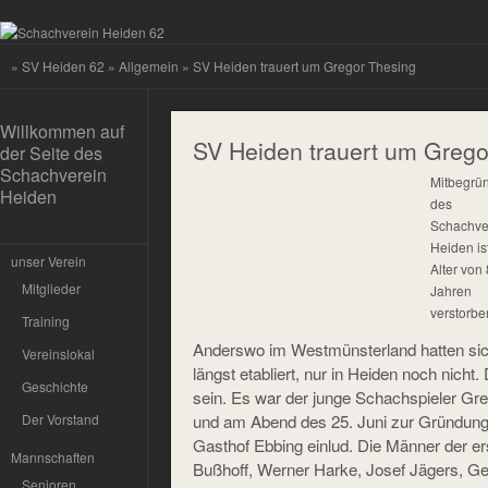
»
SV Heiden 62
»
Allgemein
» SV Heiden trauert um Gregor Thesing
Willkommen auf
SV Heiden trauert um Grego
der Seite des
Schachverein
Mitbegrü
Heiden
des
Schachve
Heiden is
unser Verein
Alter von
Mitglieder
Jahren
verstorbe
Training
Anderswo im Westmünsterland hatten si
Vereinslokal
längst etabliert, nur in Heiden noch nicht.
Geschichte
sein. Es war der junge Schachspieler Grego
und am Abend des 25. Juni zur Gründung
Der Vorstand
Gasthof Ebbing einlud. Die Männer der er
Mannschaften
Bußhoff, Werner Harke, Josef Jägers, Ge
Senioren