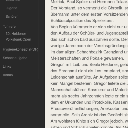
Meirick, Paul Spöler und Hermann Telaar.
Der Vorstand, so vermerkt die Chronik, s
Jugend
übernahm unter dem ersten Vorsitzenden 
Schüler
Schlüsselposition des Spielleiters.
Von Beginn kümmerte er sich nicht nur u
Turniere
den Aufbau der Schüler- und Jugendabtei
30. Heidener
das sich schon bald auszahlen sollte. D
Volksbank Open
wenige Jahre nach der Vereinsgründung ei
Hygienekonzept (PDF)
im damaligen Schachbezirk Grenzland u
Meisterschaften und Pokale gewannen.
Schachaufgabe
Gregor, mit Leib und Seele Heidener, geh
Links
das Ehrenamt nicht als Last empfand, so
Admin
Leidenschaft ausfüllte. An Aufgaben soll
kein Mangel bestehen. Gregor leitete die
Mannschaftsführer, Kassierer und Materi
mehr als sechs Jahrzehnten legte er ein so
dem er Urkunden und Protokolle, Kassen
Presseveröffentlichungen, Anekdoten und
sammelte. Sein Archiv ist das Gedächtnis
Am wohlsten fühlte sich Gregor jedoch, w
sitzen und Schach spielen konnte. Als Men