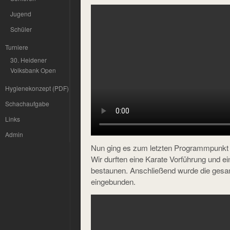
Jugend
Schüler
Turniere
30. Heidener
Volksbank Open
Hygienekonzept (PDF)
Schachaufgabe
Links
Admin
Nun ging es zum letzten Programmpunkt 
Wir durften eine Karate Vorführung und e
bestaunen. Anschließend wurde die gesa
eingebunden.