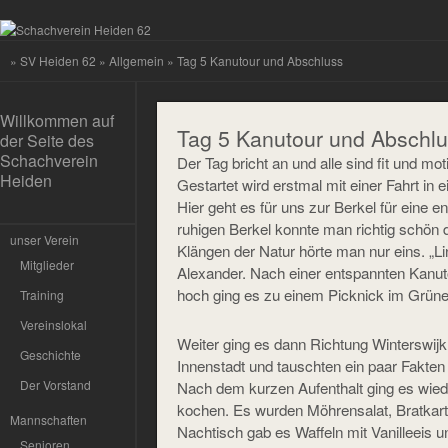
»
SV Heiden 62
»
Allgemein
» Tag 5 Kanutour und Abschluss
Willkommen auf
Tag 5 Kanutour und Abschl
der Seite des
Schachverein
Der Tag bricht an und alle sind fit und mo
Heiden
Gestartet wird erstmal mit einer Fahrt in 
Hier geht es für uns zur Berkel für eine 
ruhigen Berkel konnte man richtig schön 
unser Verein
Klängen der Natur hörte man nur eins. „L
Mitglieder
Alexander. Nach einer entspannten Kanuto
hoch ging es zu einem Picknick im Grüne
Training
Vereinslokal
Weiter ging es dann Richtung Winterswijk.
Geschichte
Innenstadt und tauschten ein paar Fakten
Der Vorstand
Nach dem kurzen Aufenthalt ging es wi
kochen. Es wurden Möhrensalat, Bratkar
Mannschaften
Nachtisch gab es Waffeln mit Vanilleeis 
Senioren