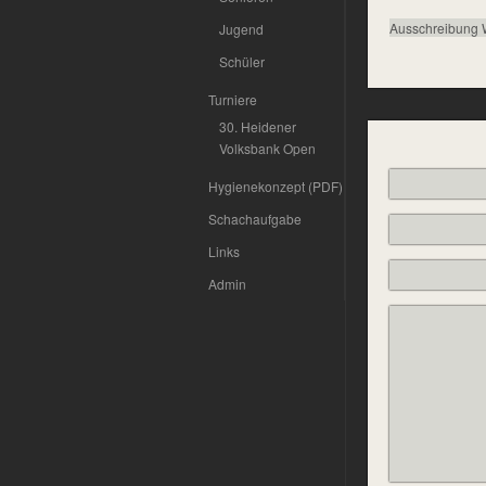
Ausschreibung 
Jugend
Schüler
Turniere
30. Heidener
Volksbank Open
Hygienekonzept (PDF)
Schachaufgabe
Links
Admin