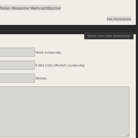
Wüllen-Wessumer Weihnachtsturnier
kein Kommentar
bisher noch kein Kommentar
Name (notwendig)
E-Mail (nicht öffentlich) (notwendig)
Website