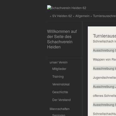
»
SV Heiden 62
»
Allgemein
» Turnierausschr
Willkommen auf
Turnieraus
der Seite des
Schachverein
Schnellschach i
Heiden
Ausschreibung 
Wappen von Rae
unser Verein
Ausschreibung 
Mitglieder
Training
Jugendschnellsch
Vereinslokal
Ausschreibung J
Geschichte
offenes Schnells
Der Vorstand
Ausschreibung S
Mannschaften
Schnellschacht
Senioren