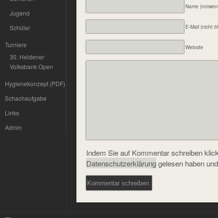
Name (notwen
Jugend
Schüler
E-Mail (nicht ö
Turniere
Website
30. Heidener
Volksbank Open
Hygienekonzept (PDF)
Schachaufgabe
Links
Admin
Indem Sie auf Kommentar schreiben klicke
Datenschutzerklärung
gelesen haben und