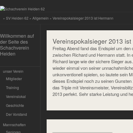
»
SV Heiden 62
»
Allgemein
» Vereinspokalsieger 2013 ist Hermann
Willkommen auf
Vereinspokalsieger 2013 is
der Seite des
Schachverein
Freitag Abend fand das Endspiel um den d
Heiden
zwischen Richard und Hermann statt. In 
Richard lange wie der sichere Sieger au
wieder einmal von seiner unnachahmlichen
unser Verein
unkonventionell spielen, so lautete sein M
Mitglieder
dieses Endspiel noch zu seinen Gunste
das Triple mit Vereinsmeister, Vereinsbli
Training
2013 perfekt. Sehr starke Leistung und 
Vereinslokal
Geschichte
Der Vorstand
Mannschaften
Senioren