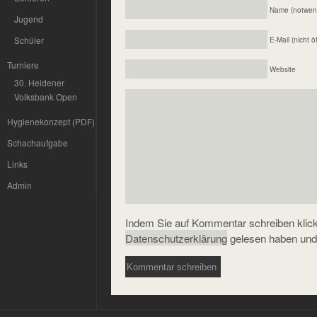
Name (notwen
Jugend
Schüler
E-Mail (nicht ö
Turniere
Website
30. Heidener
Volksbank Open
Hygienekonzept (PDF)
Schachaufgabe
Links
Admin
Indem Sie auf Kommentar schreiben klicke
Datenschutzerklärung
gelesen haben und