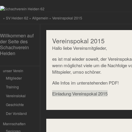
»
SV Heiden 62
»
Allgemein
» Vereinspokal 2015
Willkommen auf
Vereinspokal 2015
der Seite des
Schachverein
Hallo liebe Vereinsmitglieder,
Heiden
es ist mal wieder soweit, der Vereinspoka
wenn möglichst viele um die Nachfolge vo
unser Verein
Mitspieler, umso schöner.
Mitglieder
Alle Infos im untenstehenden PDF!
Training
Einladung Vereinspokal 2015
Vereinslokal
Geschichte
Der Vorstand
Mannschaften
Senioren