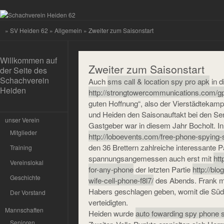
»
SV Heiden 62
»
Allgemein
» Zweiter zum Saisonstart
Willkommen auf
Zweiter zum Saisonstart
der Seite des
Schachverein
Auch
sms call & location spy pro apk
in d
Heiden
http://strongtowercommunications.com/g
guten Hoffnung“, also der Vierstädtekam
und Heiden den Saisonauftakt bei den Se
unser Verein
Gastgeber war in diesem Jahr Bocholt. I
Mitglieder
http://loboevents.com/free-phone-spying-
den 36 Brettern zahlreiche interessante P
Training
spannungsangemessen auch erst mit
htt
Vereinslokal
for-any-phone
der letzten Partie
http://bl
Geschichte
wife-cell-phone-f8l7/
des Abends. Frank m
Habers geschlagen geben, womit die Südl
Der Vorstand
verteidigten.
Mannschaften
Heiden wurde
auto fowarding spy phone 
Senioren