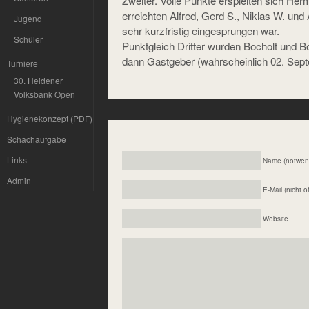
Zweiter. Volle Punkte erspielten sich He
erreichten Alfred, Gerd S., Niklas W. un
Jugend
sehr kurzfristig eingesprungen war.
Schüler
Punktgleich Dritter wurden Bocholt und B
dann Gastgeber (wahrscheinlich 02. Sep
Turniere
30. Heidener
Volksbank Open
Hygienekonzept (PDF)
Schachaufgabe
Links
Name (notwen
Admin
E-Mail (nicht ö
Website