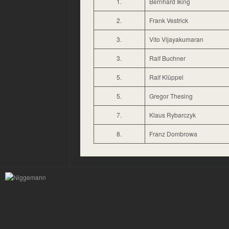
1.
Bernhard Iking
2.
Frank Vestrick
3.
Vito Vijayakumaran
3.
Ralf Buchner
5.
Ralf Klüppel
5.
Gregor Thesing
7.
Klaus Rybarczyk
8.
Franz Dombrowa