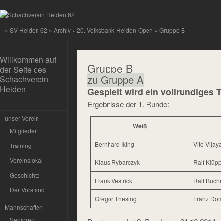
»
SV Heiden 62
»
Archiv
»
20. Volksbank-Heiden-Open
» Gruppe B
Willkommen auf
Gruppe B
der Seite des
zu Gruppe A
Schachverein
Heiden
Gespielt wird ein vollrundiges 
Ergebnisse der 1. Runde:
unser Verein
Weiß
Mitglieder
Bernhard Iking
Vito Vija
Training
Vereinslokal
Klaus Rybarczyk
Ralf Klüpp
Geschichte
Frank Vestrick
Ralf Buch
Der Vorstand
Gregor Thesing
Franz Do
Mannschaften
Senioren