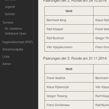
Paarungen der 2. Runde am 24.10.2014:
Jugend
Weiß
Schüler
Bernhard Iking
Klaus Ryb
Turniere
30. Heidener
Ralf Klüppel
Frank Vest
Volksbank Open
Ralf Buchner
Gregor Th
Hygienekonzept (PDF)
Vito Vijayakumaran
Franz Do
Schachaufgabe
Links
Paarungen der 3. Runde am 21.11.2014:
Admin
Weiß
Frank Vestrick
Bernhard 
Klaus Rybarczyk
Vito Vija
Gregor Thesing
Ralf Klüpp
Franz Dombrowa
Ralf Buch