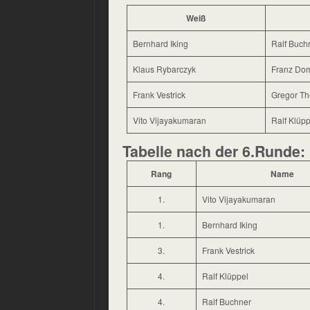
Weiß
Bernhard Iking
Ralf Buch
Klaus Rybarczyk
Franz Do
Frank Vestrick
Gregor Th
Vito Vijayakumaran
Ralf Klüpp
Tabelle nach der 6.Runde:
Rang
Name
1.
Vito Vijayakumaran
1.
Bernhard Iking
3.
Frank Vestrick
4.
Ralf Klüppel
4.
Ralf Buchner