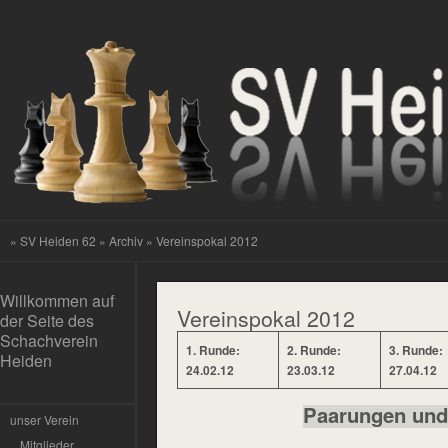
»
SV Heiden 62
»
Archiv
» Vereinspokal 2012
Willkommen auf
Vereinspokal 2012
der Seite des
Schachverein
1. Runde:
2. Runde:
3. Runde:
Heiden
24.02.12
23.03.12
27.04.12
Paarungen und
unser Verein
Mitglieder