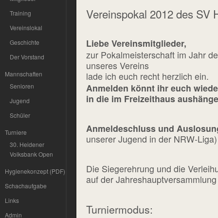
Vereinspokal 2012 des SV 
Training
Vereinslokal
Liebe Vereinsmitglieder,
Geschichte
zur Pokalmeisterschaft im Jahr d
Der Vorstand
unseres Vereins
Mannschaften
lade ich euch recht herzlich ein.
Senioren
Anmelden könnt ihr euch wieder 
in die im Freizeithaus aushänge
Jugend
Schüler
Anmeldeschluss und Auslosung 
Turniere
unserer Jugend in der NRW-Liga)
30. Heidener
Volksbank Open
Die Siegerehrung und die Verlei
Hygienekonzept (PDF)
auf der Jahreshauptversammlung s
Schachaufgabe
Links
Turniermodus:
Admin