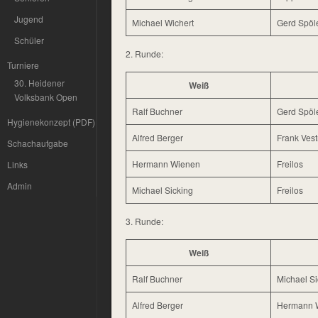
Jugend
Michael Wichert
Gerd Spöl
Schüler
2. Runde:
Turniere
30. Heidener
Weiß
Volksbank Open
Ralf Buchner
Gerd Spöl
Hygienekonzept (PDF)
Alfred Berger
Frank Vest
Schachaufgabe
Hermann Wienen
Freilos
Links
Admin
Michael Sicking
Freilos
3. Runde:
Weiß
Ralf Buchner
Michael Si
Alfred Berger
Hermann 