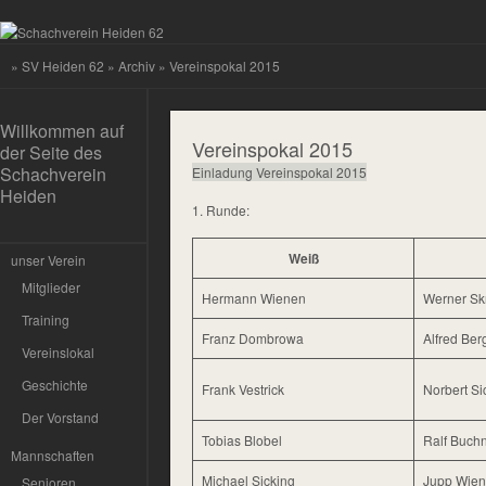
»
SV Heiden 62
»
Archiv
» Vereinspokal 2015
Willkommen auf
Vereinspokal 2015
der Seite des
Schachverein
Einladung Vereinspokal 2015
Heiden
1. Runde:
Weiß
unser Verein
Mitglieder
Hermann Wienen
Werner Sk
Training
Franz Dombrowa
Alfred Ber
Vereinslokal
Geschichte
Frank Vestrick
Norbert Si
Der Vorstand
Tobias Blobel
Ralf Buch
Mannschaften
Michael Sicking
Jupp Wie
Senioren