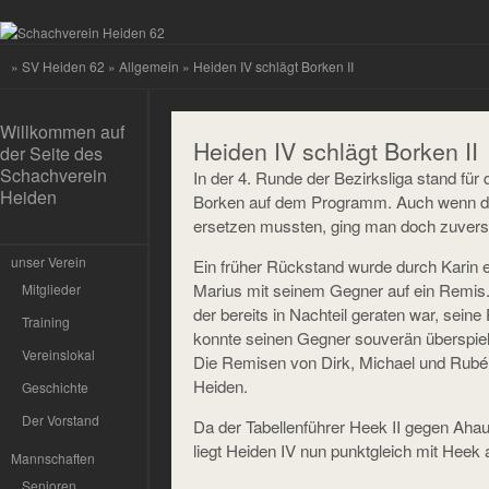
»
SV Heiden 62
»
Allgemein
» Heiden IV schlägt Borken II
Willkommen auf
Heiden IV schlägt Borken II
der Seite des
Schachverein
In der 4. Runde der Bezirksliga stand für 
Heiden
Borken auf dem Programm. Auch wenn die
ersetzen mussten, ging man doch zuversi
unser Verein
Ein früher Rückstand wurde durch Karin eg
Marius mit seinem Gegner auf ein Remis.
Mitglieder
der bereits in Nachteil geraten war, seine
Training
konnte seinen Gegner souverän überspiele
Vereinslokal
Die Remisen von Dirk, Michael und Rubén 
Heiden.
Geschichte
Der Vorstand
Da der Tabellenführer Heek II gegen Ahaus
liegt Heiden IV nun punktgleich mit Heek 
Mannschaften
Senioren