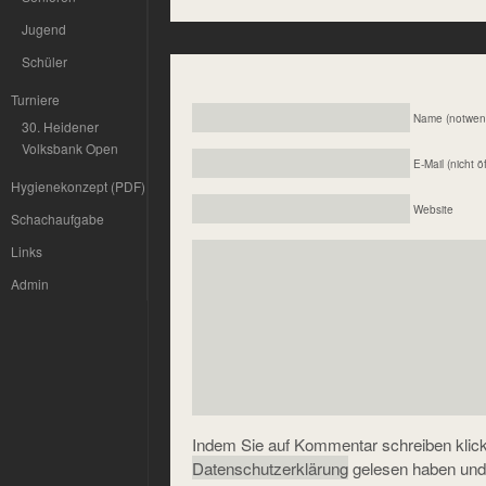
Jugend
Schüler
Turniere
Name (notwen
30. Heidener
Volksbank Open
E-Mail (nicht ö
Hygienekonzept (PDF)
Website
Schachaufgabe
Links
Admin
Indem Sie auf Kommentar schreiben klicke
Datenschutzerklärung
gelesen haben und