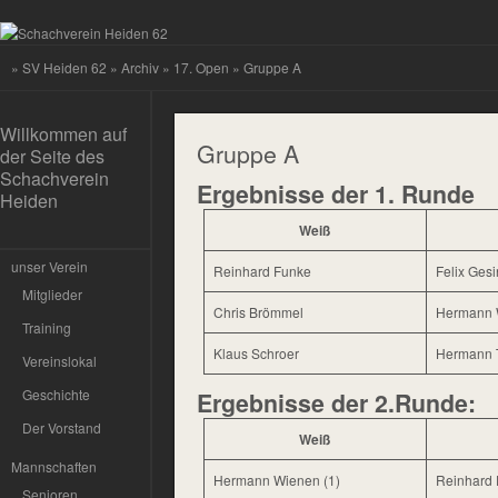
»
SV Heiden 62
»
Archiv
»
17. Open
» Gruppe A
Willkommen auf
Gruppe A
der Seite des
Schachverein
Ergebnisse der 1. Runde
Heiden
Weiß
unser Verein
Reinhard Funke
Felix Ges
Mitglieder
Chris Brömmel
Hermann 
Training
Klaus Schroer
Hermann 
Vereinslokal
Geschichte
Ergebnisse der 2.Runde:
Der Vorstand
Weiß
Mannschaften
Hermann Wienen (1)
Reinhard 
Senioren