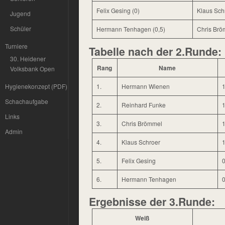
Felix Gesing (0)
Klaus Schr
Jugend
Schüler
Hermann Tenhagen (0,5)
Chris Brö
Turniere
Tabelle nach der 2.Runde:
30. Heidener
Rang
Name
Volksbank Open
Hygienekonzept (PDF)
1.
Hermann Wienen
1
Schachaufgabe
2.
Reinhard Funke
1
Links
3.
Chris Brömmel
Admin
4.
Klaus Schroer
5.
Felix Gesing
0
6.
Hermann Tenhagen
0
Ergebnisse der 3.Runde:
Weiß