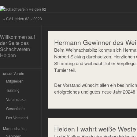
»
SV Heiden 62
» 2023
Willkommen auf
Hermann Gewinner des Weihn
der Seite des
Schachverein
Beim Weihnachtsblitz konnte sich Herm
Heiden
Norbert Sicking durchsetzen. Herzlichen
Stimmung und weihnachtlicher Verpfleg
Turnier teil.
unser Verein
Mitglieder
Der Vorstand wünscht allen ein besinnlic
Training
erfolgreiches und gutes neue Jahr 2024!!
Vereinslokal
Geschichte
Der Vorstand
Heiden I wahrt weiße Weste!
Mannschaften
In der fünften Runde der Verbandsklasse 
Senioren