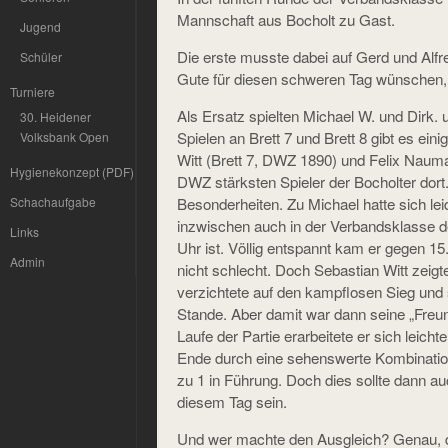
Mannschaft aus Bocholt zu Gast.
Jugend
Die erste musste dabei auf Gerd und Alfr
Schüler
Gute für diesen schweren Tag wünschen, 
Turniere
Als Ersatz spielten Michael W. und Dirk.
30. Heidener
Spielen an Brett 7 und Brett 8 gibt es ein
Volksbank Open
Witt (Brett 7, DWZ 1890) und Felix Nauma
Hygienekonzept (PDF)
DWZ stärksten Spieler der Bocholter dort
Besonderheiten. Zu Michael hatte sich le
Schachaufgabe
inzwischen auch in der Verbandsklasse d
Links
Uhr ist. Völlig entspannt kam er gegen 15
Admin
nicht schlecht. Doch Sebastian Witt zeigt
verzichtete auf den kampflosen Sieg und
Stande. Aber damit war dann seine „Freun
Laufe der Partie erarbeitete er sich leich
Ende durch eine sehenswerte Kombination
zu 1 in Führung. Doch dies sollte dann au
diesem Tag sein.
Und wer machte den Ausgleich? Genau, 